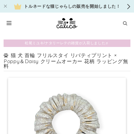
トルネードな猫じゃらしの販売を開始しました！
松尾ミユキ/ナタリーレテの雑貨が入荷しました♬
猫 犬 首輪 フリルスタイ リバティプリント ×
Poppy＆Daisy クリームオーカー 花柄 ラッピング無
料