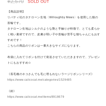
¥2,570
SOLD OUT
【商品説明】
リバティ社のタナローン生地〈Willoughby Mews〉を使用した猫の
首輪です。
タナローン生地はシルクのような艶と手触りが特徴で、とても柔らか
く軽い素材ですので、皮膚が弱い子や首輪が苦手な猫ちゃんにもおす
すめです！
こちらの商品のリボンは一番大きなサイズになります。
布袋に入れてリボンを付けて発送させていただきますので、プレゼン
トにもおすすめ☆
《長毛種のネコさんでも毛に埋もれないラージリボンシリーズ》
https://www.calicocat.me/categories/1529485
《鈴》
https://www.calicocat.me/items/8918679