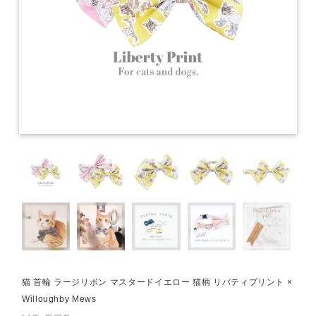
猫 首輪 ラージリボン マスタードイエロー 猫柄 リバティプリント ×
Willoughby Mews