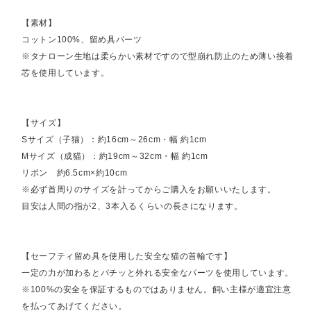
【素材】
コットン100%、留め具パーツ
※タナローン生地は柔らかい素材ですので型崩れ防止のため薄い接着
芯を使用しています。
【サイズ】
Sサイズ（子猫）：約16cm～26cm・幅 約1cm
Mサイズ（成猫）：約19cm～32cm・幅 約1cm
リボン 約6.5cm×約10cm
※必ず首周りのサイズを計ってからご購入をお願いいたします。
目安は人間の指が2、3本入るくらいの長さになります。
【セーフティ留め具を使用した安全な猫の首輪です】
一定の力が加わるとパチッと外れる安全なパーツを使用しています。
※100%の安全を保証するものではありません。飼い主様が適宜注意
を払ってあげてください。