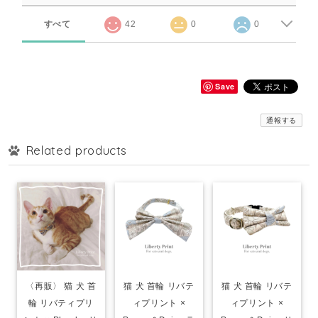
すべて
42
0
0
Save
通報する
Related products
〈再販〉 猫 犬 首
猫 犬 首輪 リバテ
猫 犬 首輪 リバテ
輪 リバティプリ
ィプリント ×
ィプリント ×