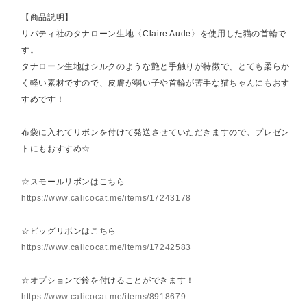
【商品説明】
リバティ社のタナローン生地〈Claire Aude〉を使用した猫の首輪で
す。
タナローン生地はシルクのような艶と手触りが特徴で、とても柔らか
く軽い素材ですので、皮膚が弱い子や首輪が苦手な猫ちゃんにもおす
すめです！
布袋に入れてリボンを付けて発送させていただきますので、プレゼン
トにもおすすめ☆
☆スモールリボンはこちら
https://www.calicocat.me/items/17243178
☆ビッグリボンはこちら
https://www.calicocat.me/items/17242583
☆オプションで鈴を付けることができます！
https://www.calicocat.me/items/8918679