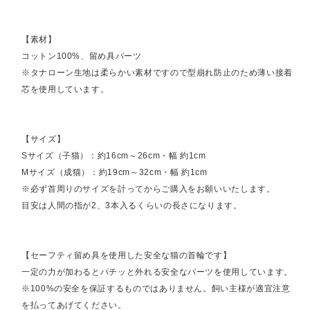
【素材】
コットン100%、留め具パーツ
※タナローン生地は柔らかい素材ですので型崩れ防止のため薄い接着
芯を使用しています。
【サイズ】
Sサイズ（子猫）：約16cm～26cm・幅 約1cm
Mサイズ（成猫）：約19cm～32cm・幅 約1cm
※必ず首周りのサイズを計ってからご購入をお願いいたします。
目安は人間の指が2、3本入るくらいの長さになります。
【セーフティ留め具を使用した安全な猫の首輪です】
一定の力が加わるとパチッと外れる安全なパーツを使用しています。
※100%の安全を保証するものではありません。飼い主様が適宜注意
を払ってあげてください。