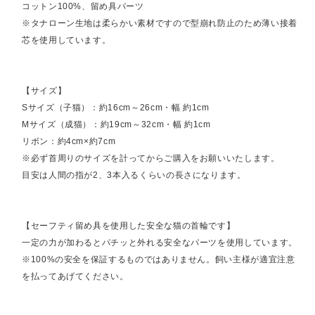
コットン100%、留め具パーツ
※タナローン生地は柔らかい素材ですので型崩れ防止のため薄い接着
芯を使用しています。
【サイズ】
Sサイズ（子猫）：約16cm～26cm・幅 約1cm
Mサイズ（成猫）：約19cm～32cm・幅 約1cm
リボン：約4cm×約7cm
※必ず首周りのサイズを計ってからご購入をお願いいたします。
目安は人間の指が2、3本入るくらいの長さになります。
【セーフティ留め具を使用した安全な猫の首輪です】
一定の力が加わるとパチッと外れる安全なパーツを使用しています。
※100%の安全を保証するものではありません。飼い主様が適宜注意
を払ってあげてください。