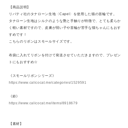
【商品説明】
リバティ社のタナローン生地〈Capel〉を使用した猫の首輪です。
タナローン生地はシルクのような艶と手触りが特徴で、とても柔らか
く軽い素材ですので、皮膚が弱い子や首輪が苦手な猫ちゃんにもおす
すめです！
こちらのリボンはスモールサイズです。
布袋に入れてリボンを付けて発送させていただきますので、プレゼン
トにもおすすめ☆
《スモールリボンシリーズ》
https://www.calicocat.me/categories/1529591
《鈴》
https://www.calicocat.me/items/8918679
【素材】