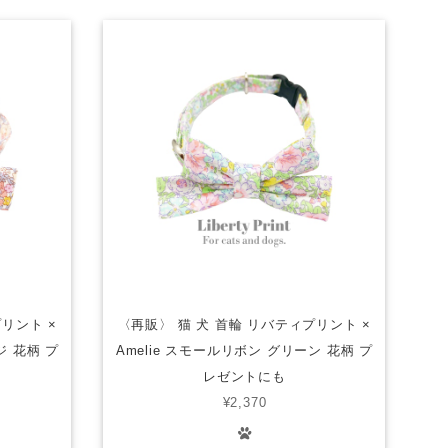
リント ×
〈再販〉 猫 犬 首輪 リバティプリント ×
ジ 花柄 プ
Amelie スモールリボン グリーン 花柄 プ
レゼントにも
¥2,370