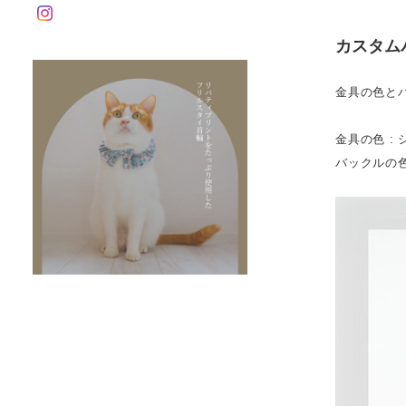
カスタム
金具の色と
金具の色 :
バックルの色 