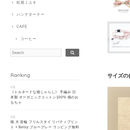
松尾ミユキ
ハンナターナー
CAFE
コーヒー
Ranking
サイズの
1位
《トルネードな猫じゃらし》 手編み 日
本製 オーガニックコットン100% 猫のお
もちゃ
2位
猫 犬 首輪 フリルスタイ リバティプリン
ト × Betsy ブルーグレー ラッピング無料