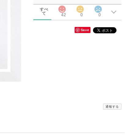
すべ
て
42
0
0
Save
通報する