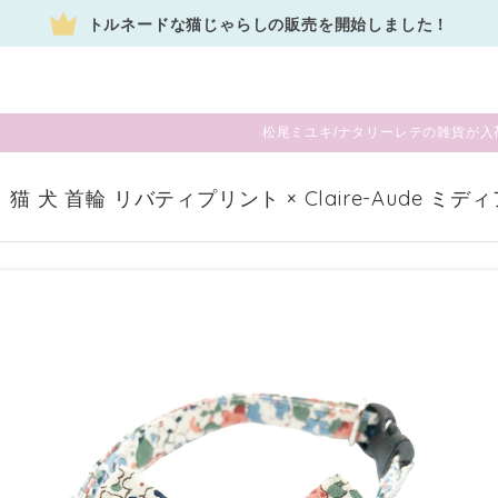
トルネードな猫じゃらしの販売を開始しました！
松尾ミユキ/ナタリーレテの雑貨が入
 猫 犬 首輪 リバティプリント × Claire-Aude