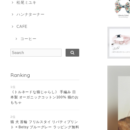
松尾ミユキ
ハンナターナー
CAFE
コーヒー
Ranking
1位
《トルネードな猫じゃらし》 手編み 日
本製 オーガニックコットン100% 猫のお
もちゃ
2位
猫 犬 首輪 フリルスタイ リバティプリン
ト × Betsy ブルーグレー ラッピング無料