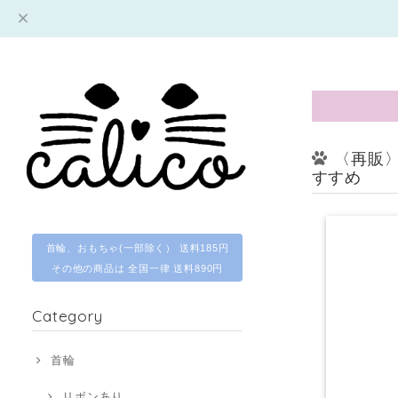
〈再販〉
すすめ
首輪、おもちゃ(一部除く） 送料185円
その他の商品は 全国一律 送料890円
Category
首輪
リボンあり