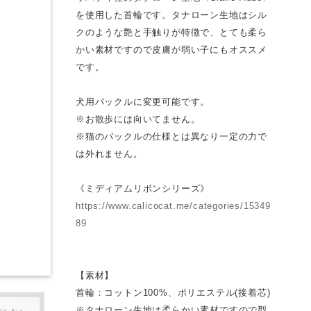
を使用した首輪です。タナローン生地はシル
クのような艶と手触りが特徴で、とても柔ら
かい素材ですので皮膚が弱い子にもオススメ
です。
犬用バックルに変更可能です。
※お散歩には向いてません。
※猫のバックルの仕様とは異なり一定の力で
は外れません。
《ミディアムリボンシリーズ》
https://www.calicocat.me/categories/15349
89
【素材】
首輪：コットン100%、ポリエステル(接着芯)
※タナローン生地は柔らかい素材ですので型