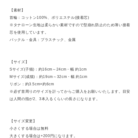
【素材】
首輪：コットン100%、ポリエステル(接着芯)
※タナローン生地は柔らかい素材ですので型崩れ防止のため薄い接着
芯を使用しています。
バックル・金具：プラスチック、金属
【サイズ】
Sサイズ(子猫)：約16cm～24cm・幅 約1cm
Mサイズ(成猫)：約19cm～32cm・幅 約1cm
リボン：約3.5cm×約6cm
※必ず首周りのサイズを計ってからご購入をお願いいたします。目安
は人間の指が2、3本入るくらいの長さになります。
【サイズ変更】
小さくする場合は無料
大きくする場合は+200円になります。