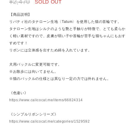
¥2,470
SOLD OUT
【商品説明】
リバティ社のタナローン生地〈Tatum〉を使用した猫の首輪です。
タナローン生地はシルクのような艶と手触りが特徴で、とても柔らか
く軽い素材ですので、皮膚が弱い子や首輪が苦手な猫ちゃんにもおす
すめです！
リボンには立体感を出すため綿を入れています。
犬用バックルに変更可能です。
※お散歩には向いてません。
※猫のバックルの仕様とは異なり一定の力では外れません。
《色違い》
https://www.calicocat.me/items/66824314
《シンプルリボンシリーズ》
https://www.calicocat.me/categories/1529592