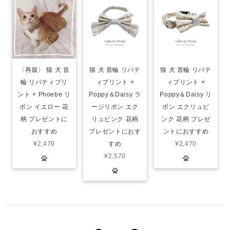
〈再販〉 猫 犬 首
猫 犬 首輪 リバテ
猫 犬 首輪 リバテ
輪 リバティプリ
ィプリント ×
ィプリント ×
ント × Phoebe リ
Poppy＆Daisy ラ
Poppy＆Daisy リ
ボン イエロー 花
ージリボン エク
ボン エクリュピ
柄 プレゼントに
リュピンク 花柄
ンク 花柄 プレゼ
おすすめ
プレゼントにおす
ントにおすすめ
¥2,470
すめ
¥2,470
¥2,570