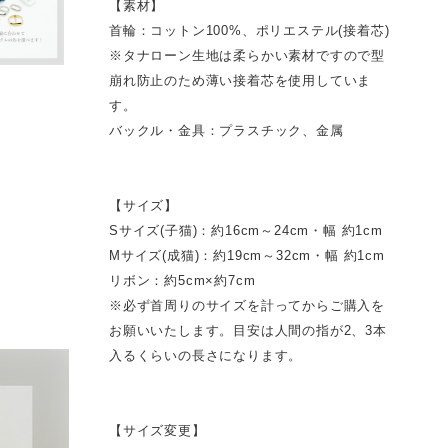
【素材】
首輪：コットン100%、ポリエステル(接着芯)
※タナローン生地は柔らかい素材ですので型
崩れ防止のため薄い接着芯を使用していま
す。
バックル・金具：プラスチック、金属
【サイズ】
Sサイズ(子猫)：約16cm～24cm・幅 約1cm
Mサイズ(成猫)：約19cm～32cm・幅 約1cm
リボン：約5cm×約7cm
※必ず首周りのサイズを計ってからご購入を
お願いいたします。目安は人間の指が2、3本
入るくらいの長さになります。
【サイズ変更】