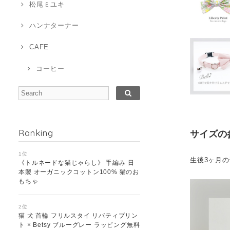
松尾ミユキ
ハンナターナー
CAFE
コーヒー
Ranking
サイズの
1位
生後3ヶ月の
《トルネードな猫じゃらし》 手編み 日
本製 オーガニックコットン100% 猫のお
もちゃ
2位
猫 犬 首輪 フリルスタイ リバティプリン
ト × Betsy ブルーグレー ラッピング無料