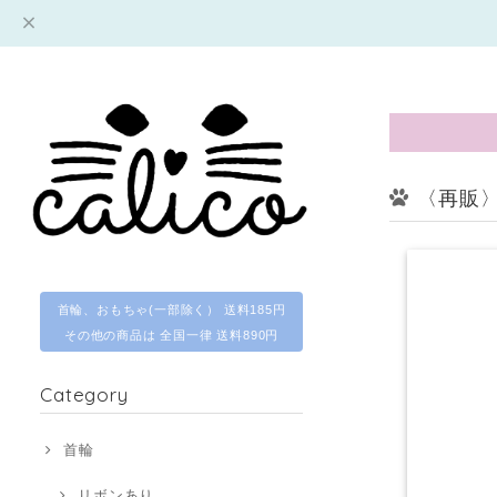
〈再販〉
首輪、おもちゃ(一部除く） 送料185円
その他の商品は 全国一律 送料890円
Category
首輪
リボンあり