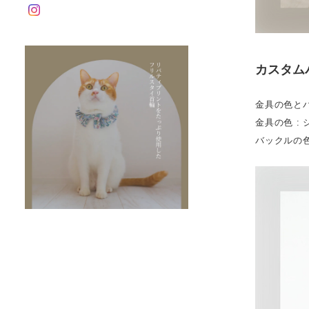
カスタム
金具の色と
金具の色 :
バックルの色 