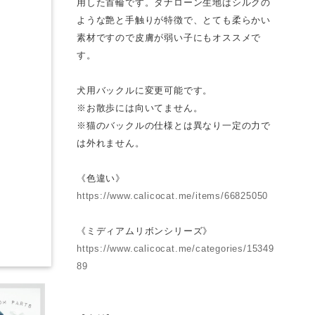
用した首輪です。タナローン生地はシルクの
ような艶と手触りが特徴で、とても柔らかい
素材ですので皮膚が弱い子にもオススメで
す。
犬用バックルに変更可能です。
※お散歩には向いてません。
※猫のバックルの仕様とは異なり一定の力で
は外れません。
《色違い》
https://www.calicocat.me/items/66825050
《ミディアムリボンシリーズ》
https://www.calicocat.me/categories/15349
89