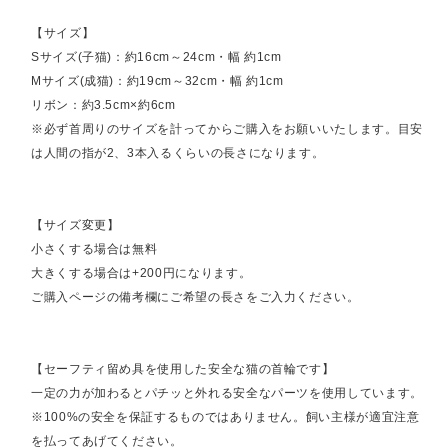
【サイズ】
Sサイズ(子猫)：約16cm～24cm・幅 約1cm
Mサイズ(成猫)：約19cm～32cm・幅 約1cm
リボン：約3.5cm×約6cm
※必ず首周りのサイズを計ってからご購入をお願いいたします。目安
は人間の指が2、3本入るくらいの長さになります。
【サイズ変更】
小さくする場合は無料
大きくする場合は+200円になります。
ご購入ページの備考欄にご希望の長さをご入力ください。
【セーフティ留め具を使用した安全な猫の首輪です】
一定の力が加わるとパチッと外れる安全なパーツを使用しています。
※100%の安全を保証するものではありません。飼い主様が適宜注意
を払ってあげてください。