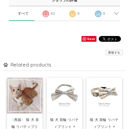
ショップの評価
すべて
42
0
0
Save
通報する
Related products
〈再販〉 猫 犬 首
猫 犬 首輪 リバテ
猫 犬 首輪 リバテ
輪 リバティプリ
ィプリント ×
ィプリント ×