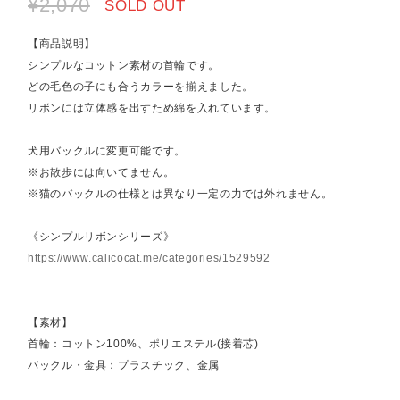
¥2,070
SOLD OUT
【商品説明】
シンプルなコットン素材の首輪です。
どの毛色の子にも合うカラーを揃えました。
リボンには立体感を出すため綿を入れています。
犬用バックルに変更可能です。
※お散歩には向いてません。
※猫のバックルの仕様とは異なり一定の力では外れません。
《シンプルリボンシリーズ》
https://www.calicocat.me/categories/1529592
【素材】
首輪：コットン100%、ポリエステル(接着芯)
バックル・金具：プラスチック、金属