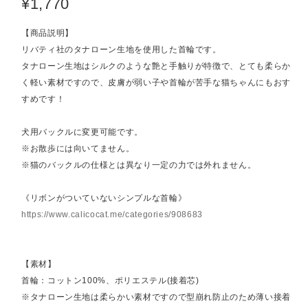
¥1,770
【商品説明】
リバティ社のタナローン生地を使用した首輪です。
タナローン生地はシルクのような艶と手触りが特徴で、とても柔らか
く軽い素材ですので、皮膚が弱い子や首輪が苦手な猫ちゃんにもおす
すめです！
犬用バックルに変更可能です。
※お散歩には向いてません。
※猫のバックルの仕様とは異なり一定の力では外れません。
《リボンがついていないシンプルな首輪》
https://www.calicocat.me/categories/908683
【素材】
首輪：コットン100%、ポリエステル(接着芯)
※タナローン生地は柔らかい素材ですので型崩れ防止のため薄い接着