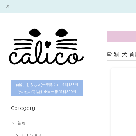
猫 犬 
首輪、おもちゃ(一部除く） 送料185円
その他の商品は 全国一律 送料890円
Category
首輪
リボンあり