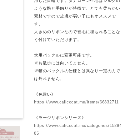
用した首輪です。タナローン生地はシルクの
ような艶と手触りが特徴で、とても柔らかい
素材ですので皮膚が弱い子にもオススメで
す。
大きめのリボンなので被毛に埋もれることな
く付けていただけます。
犬用バックルに変更可能です。
※お散歩には向いてません。
※猫のバックルの仕様とは異なり一定の力で
は外れません。
《色違い》
https://www.calicocat.me/items/66832711
《ラージリボンシリーズ》
https://www.calicocat.me/categories/15294
85