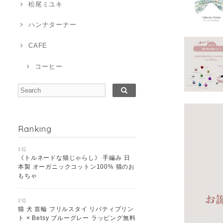
松尾ミユキ
ハンナターナー
CAFE
コーヒー
Ranking
1位
《トルネードな猫じゃらし》 手編み 日
本製 オーガニックコットン100% 猫のお
もちゃ
2位
猫 犬 首輪 フリルスタイ リバティプリン
ト × Betsy ブルーグレー ラッピング無料