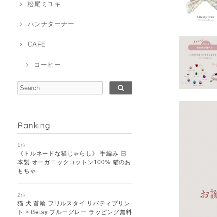
松尾ミユキ
ハンナターナー
CAFE
コーヒー
Ranking
1位
《トルネードな猫じゃらし》 手編み 日
本製 オーガニックコットン100% 猫のお
もちゃ
2位
猫 犬 首輪 フリルスタイ リバティプリン
ト × Betsy ブルーグレー ラッピング無料