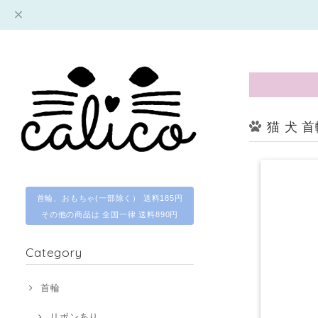
猫 犬 
首輪、おもちゃ(一部除く） 送料185円
その他の商品は 全国一律 送料890円
Category
首輪
リボンあり