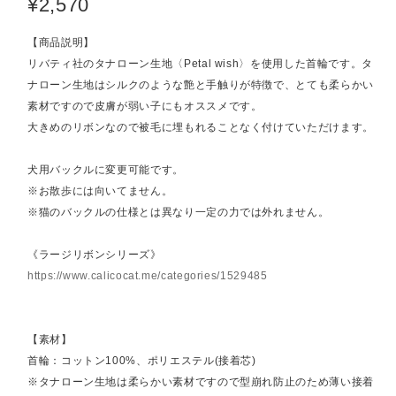
¥2,570
【商品説明】
リバティ社のタナローン生地〈Petal wish〉を使用した首輪です。タ
ナローン生地はシルクのような艶と手触りが特徴で、とても柔らかい
素材ですので皮膚が弱い子にもオススメです。
大きめのリボンなので被毛に埋もれることなく付けていただけます。
犬用バックルに変更可能です。
※お散歩には向いてません。
※猫のバックルの仕様とは異なり一定の力では外れません。
《ラージリボンシリーズ》
https://www.calicocat.me/categories/1529485
【素材】
首輪：コットン100%、ポリエステル(接着芯)
※タナローン生地は柔らかい素材ですので型崩れ防止のため薄い接着