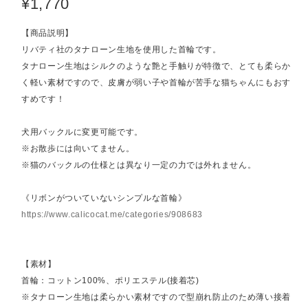
¥1,770
【商品説明】
リバティ社のタナローン生地を使用した首輪です。
タナローン生地はシルクのような艶と手触りが特徴で、とても柔らか
く軽い素材ですので、皮膚が弱い子や首輪が苦手な猫ちゃんにもおす
すめです！
犬用バックルに変更可能です。
※お散歩には向いてません。
※猫のバックルの仕様とは異なり一定の力では外れません。
《リボンがついていないシンプルな首輪》
https://www.calicocat.me/categories/908683
【素材】
首輪：コットン100%、ポリエステル(接着芯)
※タナローン生地は柔らかい素材ですので型崩れ防止のため薄い接着