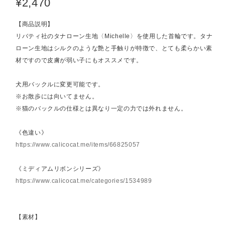
¥2,470
【商品説明】
リバティ社のタナローン生地〈Michelle〉を使用した首輪です。タナ
ローン生地はシルクのような艶と手触りが特徴で、とても柔らかい素
材ですので皮膚が弱い子にもオススメです。
犬用バックルに変更可能です。
※お散歩には向いてません。
※猫のバックルの仕様とは異なり一定の力では外れません。
《色違い》
https://www.calicocat.me/items/66825057
《ミディアムリボンシリーズ》
https://www.calicocat.me/categories/1534989
【素材】