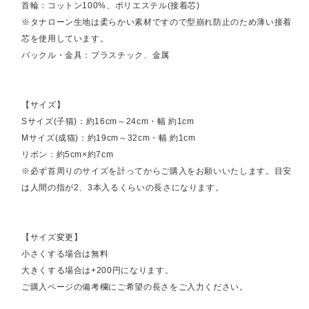
首輪：コットン100%、ポリエステル(接着芯)
※タナローン生地は柔らかい素材ですので型崩れ防止のため薄い接着
芯を使用しています。
バックル・金具：プラスチック、金属
【サイズ】
Sサイズ(子猫)：約16cm～24cm・幅 約1cm
Mサイズ(成猫)：約19cm～32cm・幅 約1cm
リボン：約5cm×約7cm
※必ず首周りのサイズを計ってからご購入をお願いいたします。目安
は人間の指が2、3本入るくらいの長さになります。
【サイズ変更】
小さくする場合は無料
大きくする場合は+200円になります。
ご購入ページの備考欄にご希望の長さをご入力ください。